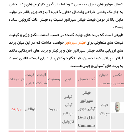
اتصال موتور های دیزل دیده می شود اما بکارگیری کارتریج های چند بخشی
به جای تک بخشی، طراحی و اتصال مخازن ذخیره آب و فناوری بالاتر در تولید
دلیل بالا تر بودن قیمت فیلتر سپراتور نسبت به فیلتر آلات گازوئیل ساده
هستند.
طبیعی است که برند های تولید کننده بر حسب قدمت، تکنولوژی و کیفیت
قیمت های متفاوتی برای
خواهند داشت که در این میان برند
فیلتر سپراتور
های اروپایی مانند فیلتر سپراتور مان و پرکینز و برند های آمریکایی مانند
فیلتر سپراتور دونالدسون، فیلیتگارد و کاترپیلار دارای قیمت بالاتری نسبت
به برند های آسیایی و چینی هستند.
عکس
عنوان
قیمت
قیمت
کد محصول
نوع
وضعیت
توضیحات
محصول
محصول
شرکت
نهایی
فیلتر
فیلتر
سپراتور
فیلتر
آبگیر
آبگیر موتور
موجود
توافقی
جزئیات
سپراتور
سپراتور
دیزل کومنز
گازوئیل
Cummins