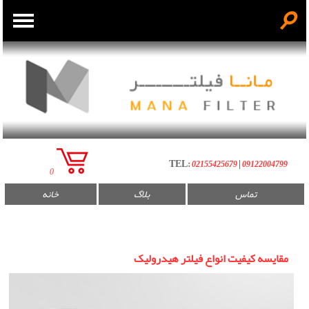
☌
فیلتر روغن صنعتی
فیلتر گازوئیل
فیلتر سپراتور
TEL:
|
02155425679
09122004799
0
فیلتر هیدرولیک
تماس
بلاگ
خانه
فیلتر هوا
مقایسه کیفیت انواع فیلتر هیدرولیک