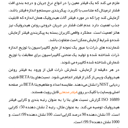
ملزم می کند که یک فیلتر معین را در انواع نرخ جریان و درجه بندی افت
فشار ترمینال که متناسب با کاربرد، پیکربندی سیستم و اندازه فیلتر باشد،
آزمایش کند چرا که در مورد فیلتر آلات هیدرولیک همان اندازه که قابلیت
جذب اهمیت دارد عدم افت فشار در جریان خروجی روغن هیدرولیک نیز
هائز اهمیت است. عملکرد واقعی کاربران بسته به پیکربندی فیلتر آزمایش
شده و شرایط آزمایش ممکن است متفاوت باشد.
شمارنده های ذرات با عبور یک نمونه از مایع کالیبراسیون با توزیع اندازه
ذرات شناخته شده و تولید یک منحنی کالیبراسیون برای مطابقت با توزیع
شمارش شناخته شده کالیبره می شوند.
در هر دقیقه از آزمایش، شمارش ذرات قبل از ورود به فیلتر روغن
هیدرولیک و پس از گذر از فیلتر انجام می شود. نسبت‌های بتا BETA قابلیت
ردیابی NIST را نشان می‌دهند. مقایسه اعداد و مفاهیم بتا BETA در صفحه
اصلی وبسایت با کلیک بر روی
قابل رویت هستند.
فیلتر صنعتی
ISO 16889 گزارش نسبت های بتا را به عنوان رتبه بندی و کارایی فیلتر
هیدرولیک توصیه می کند. به عنوان مثال، رتبه 2 نشان دهنده 50% کارایی
است. 10 نشان دهنده 90 درصد کارایی است. 100 نشان دهنده 99٪ است. و
1000 نشان دهنده 99.9٪ است.