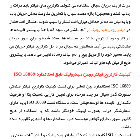
ذرات از یک جریان سیال استفاده می شوند. کارتریج های فیلتر باید ذرات را
جذب کنند و همچنین اجازه دهند سیال با کمترین مقاومت ممکن جریان یابد
و یا به بیان ساده تر حداقل میزان افت فشار را سبب شوند. مشکل افت فشار
در
از آنجا ناشی می شود که با جذب بیشتر آلاینده ها
فیلتر روغن هیدرولیک
در تار و پود کارتریج به تدریج محفظه ها بسته شده و برای عبور جریان
مشکلاتی پدید می آید. همانطور که سیال در داخل کارتریج فیلتر جریان می
یابد، مسیر خود را از طریق پیچ و خم الیاف رسانه تغییر می دهد. با پیشروی
مایع از میان لایه‌های الیاف، تمیزتر می‌شود.
کیفیت کارتریج فیلتر روغن هیدرولیک طبق استاندارد ISO 16889
ISO 16889 استاندارد بین المللی برای تست کیفیت کارتریج فیلتر صنعتی
بصورت گذر سیال در چند مرحله برای تعیین کارایی (نسبت بتا) و ظرفیت
نگهداری آلاینده ها توسط فیلتر است. دستگاه تست ISO 16889 باید دارای
شمارشگر ذرات بصورت اپتیک خودکار باشد که با استفاده از مایع
کالیبراسیون دارای گواهی موسسه ملی استانداردها و فناوری کالیبره شده
باشد.
استاندارد ISO کلیه تولید کنندگان فیلتر هیدرولیک و فیلتر آلات صنعتی را